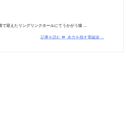
で迎えたリングリンクホールにてうかがう猿 ...
記事を読む
余力を残す電磁波 ...