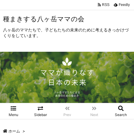
RSS
Feedly
種まきする八ヶ岳ママの会
八ヶ岳のママたちで、子どもたちの未来のために考えるきっかけづ
くりをしています。
Menu
Sidebar
Prev
Next
Search
ホーム
>